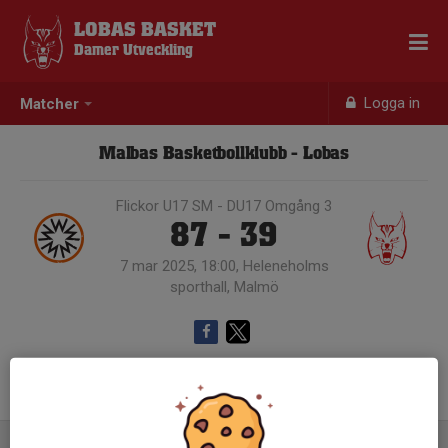
LOBAS BASKET
Damer Utveckling
Logga in
Matcher
Malbas Basketbollklubb - Lobas
Flickor U17 SM - DU17 Omgång 3
87 - 39
7 mar 2025, 18:00, Heleneholms
sporthall, Malmö
Samling 17:00