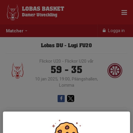
LOBAS BASKET
Damer Utveckling
Logga in
Matcher
Lobas DU - Lugi FU20
Flickor U20 - Flickor U20 vår
59 - 35
10 jan 2025, 19:00, Pilängshallen,
Lomma
Samling 18:15
Endast kallade kunde anmäla sig till aktiviteten. 8 personer var kallade.
Logga in här