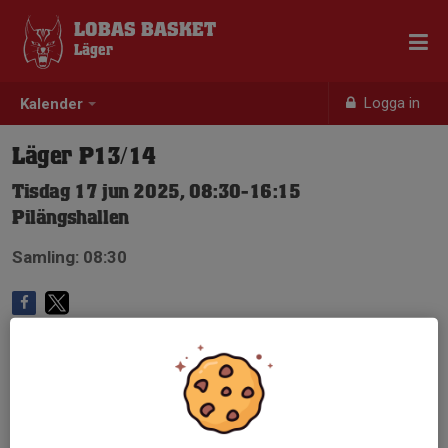
LOBAS BASKET
Läger
Logga in
Kalender
Läger P13/14
Tisdag 17 jun 2025, 08:30-16:15
Pilängshallen
Samling: 08:30