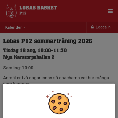
LOBAS BASKET
P12
Logga in
Kalender
Lobas P12 sommarträning 2026
Tisdag 18 aug, 10:00-11:30
Nya Karstorpshallen 2
Samling: 10:00
Anmäl er två dagar innan så coacherna vet hur många
som kommer.
Anmälan är öppen för lagets medlemmar.
Logga in här