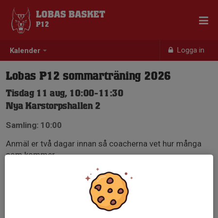
LOBAS BASKET
P12
Logga in
Kalender
Lobas P12 sommarträning 2026
Tisdag 11 aug, 10:00-11:30
Nya Karstorpshallen 2
Samling: 10:00
Anmäl er två dagar innan så coacherna vet hur många
som kommer.
Anmälan är öppen för lagets medlemmar.
Logga in här