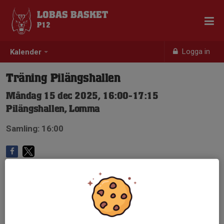
LOBAS BASKET
P12
Logga in
Kalender
Träning Pilängshallen
Måndag 15 dec 2025, 16:00-17:15
Pilängshallen, Lomma
Samling: 16:00