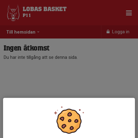
LOBAS BASKET
P11
Logga in
Till hemsidan
Ingen åtkomst
Du har inte tillgång att se denna sida.