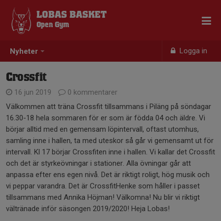
LOBAS BASKET
Open Gym
Logga in
Nyheter
Crossfit
16 jun 2019
0 kommentarer
Välkommen att träna Crossfit tillsammans i Piläng på söndagar
16.30-18 hela sommaren för er som är födda 04 och äldre. Vi
börjar alltid med en gemensam löpintervall, oftast utomhus,
samling inne i hallen, ta med uteskor så går vi gemensamt ut för
intervall. Kl 17 börjar Crossfiten inne i hallen. Vi kallar det Crossfit
och det är styrkeövningar i stationer. Alla övningar går att
anpassa efter ens egen nivå. Det är riktigt roligt, hög musik och
vi peppar varandra. Det är CrossfitHenke som håller i passet
tillsammans med Annika Höjman! Välkomna! Nu blir vi riktigt
vältränade inför säsongen 2019/2020! Heja Lobas!