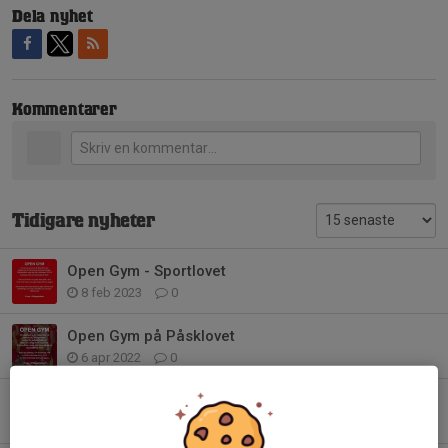
Dela nyhet
Kommentarer
Tidigare nyheter
Open Gym - Sportlovet
8 feb 2023
0
Open Gym på Påsklovet
6 apr 2022
0
Open gym varje vecka
23 aug 2020
0