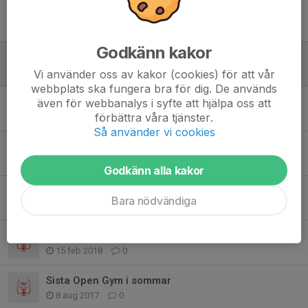
Open Gym
15 jun 2020
0
Godkänn kakor
Crossfit
16 jun 2019
0
Vi använder oss av kakor (cookies) för att vår
webbplats ska fungera bra för dig. De används
Skills4U
även för webbanalys i syfte att hjälpa oss att
förbättra våra tjänster.
13 jun 2019
0
Så använder vi cookies
Teknik clinik
26 aug 2018
0
Godkänn alla kakor
Open Gym F00-04
Bara nödvändiga
14 jun 2018
0
Sportlovet: Open Gym - Inställt
15 feb 2018
0
Sista Open Gym i sommar
8 aug 2017
0