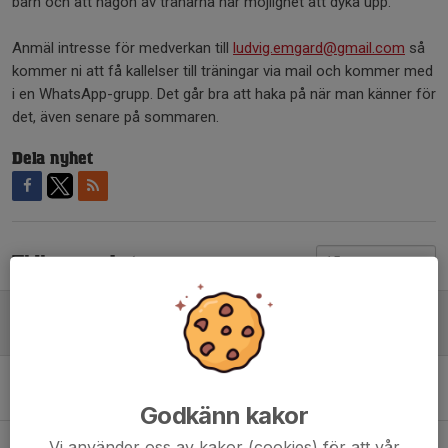
barn och att någon av tränarna har möjlighet att dyka upp.
Anmäl intresse för medverkan till
ludvig.emgard@gmail.com
så
kommer ni att få kallelser till träningar via mail och kommer med
i en WhatsApp-grupp. Det går bra att haka på när man känner för
det, även senare på sommaren.
Dela nyhet
Tidigare nyheter
Sommarträning för den som vill fr o m 29 juni
26 jun, 16:07
0
Gemensamt träningspass för P18 - Pilängshallen
25 maj, 12:07
0
Godkänn kakor
Gemensamt träningspass för P18, Sommarlägret och säsongsavslutning
Vi använder oss av kakor (cookies) för att vår