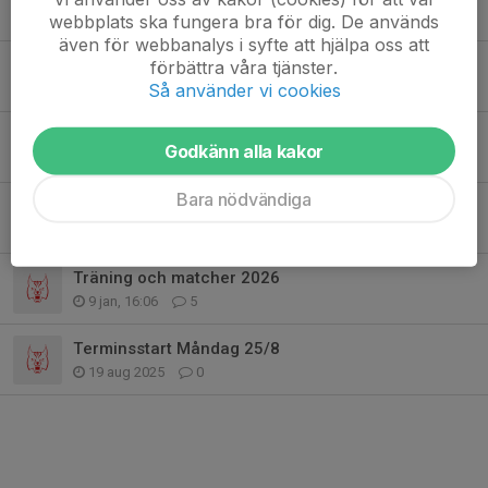
27 apr, 14:51
0
webbplats ska fungera bra för dig. De används
även för webbanalys i syfte att hjälpa oss att
Matcher på söndag för killar födda 2017
förbättra våra tjänster.
Så använder vi cookies
14 apr, 09:12
0
Matcher och sportlovsträning
Godkänn alla kakor
11 feb, 11:29
2
Bara nödvändiga
Nytt samarbete med Basketshop!
23 jan, 13:18
7
Träning och matcher 2026
9 jan, 16:06
5
Terminsstart Måndag 25/8
19 aug 2025
0