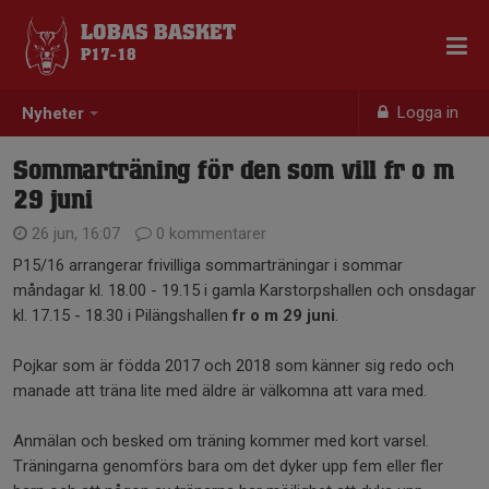
LOBAS BASKET
P17-18
Logga in
Nyheter
Sommarträning för den som vill fr o m
29 juni
26 jun, 16:07
0 kommentarer
P15/16 arrangerar frivilliga sommarträningar i sommar
måndagar kl. 18.00 - 19.15 i gamla Karstorpshallen och onsdagar
kl. 17.15 - 18.30 i Pilängshallen
fr o m 29 juni
.
Pojkar som är födda 2017 och 2018 som känner sig redo och
manade att träna lite med äldre är välkomna att vara med.
Anmälan och besked om träning kommer med kort varsel.
Träningarna genomförs bara om det dyker upp fem eller fler