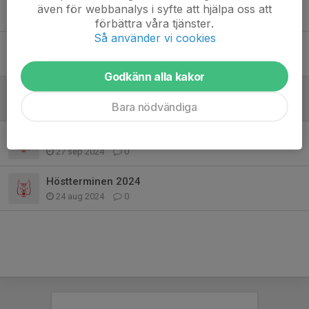
Inställd träning fredagen 14 Februari 2025
även för webbanalys i syfte att hjälpa oss att
14 feb 2025
0
förbättra våra tjänster.
Så använder vi cookies
Ingen träning under Sportlovet
9 feb 2025
0
Godkänn alla kakor
Terminsinfo P15
Bara nödvändiga
9 dec 2024
0
Inställd träning 27/9
27 sep 2024
0
Höstterminen 2024
24 aug 2024
0