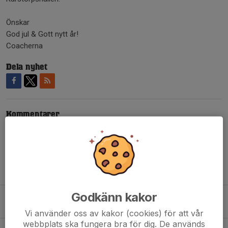
Önskar
God jul & Gott nytt år!
Coacherna
Dela nyhet
Kommentarer
Tidigare nyheter
Godkänn kakor
Höstterminen 2025
22 aug 2025
0
Vi använder oss av kakor (cookies) för att vår
webbplats ska fungera bra för dig. De används