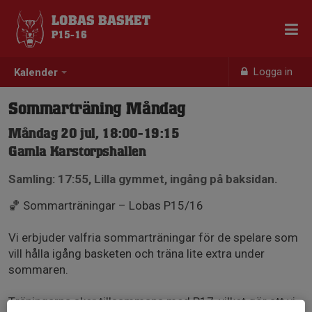
LOBAS BASKET
P15-16
Logga in
Kalender
Sommarträning Måndag
Måndag 20 jul, 18:00-19:15
Gamla Karstorpshallen
Samling: 17:55, Lilla gymmet, ingång på baksidan.
🏀 Sommarträningar – Lobas P15/16
Vi erbjuder valfria sommarträningar för de spelare som
vill hålla igång basketen och träna lite extra under
sommaren.
Träningarna sker tillsammans med P17, vilket gör att vi