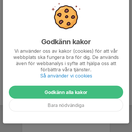
blir fler på planen och ökar chansen att träningarna blir
av.
Viktig info:
• Anmäl dig senast kvällen innan varje träning
• Minst 5 spelare och 1 ledare krävs för att träningen ska
Godkänn kakor
genomföras
• Om vi inte når upp till det ställs träningen in, besked ges
Vi använder oss av kakor (cookies) för att vår
på förmiddagen samma dag
webbplats ska fungera bra för dig. De används
även för webbanalys i syfte att hjälpa oss att
förbättra våra tjänster.
Så använder vi cookies
Godkänn alla kakor
Bara nödvändiga