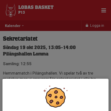
LOBAS BASKET
P13
Logga in
Kalender
Sekretariatet
Söndag 19 okt 2025, 13:05-14:00
Pilängshallen Lomma
Samling: 12:55
Hemmamatch i Pilängshallen. Vi spelar två av tre
matcher men vi ansvarar för sekretariatet i alla tre
matcher. Så behöver vi hjälpas åt för att få ihop detta.