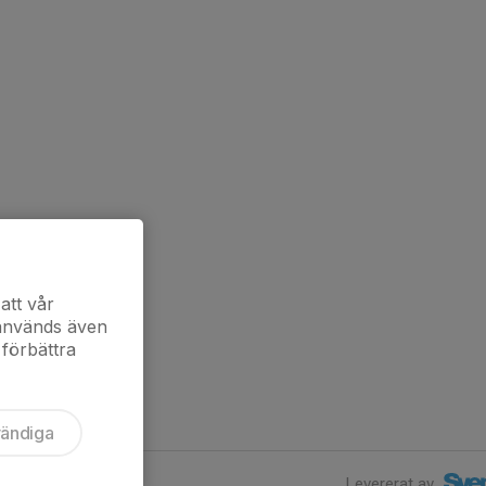
att vår
 används även
 förbättra
vändiga
Levererat av