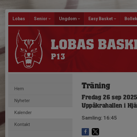
Lobas
Senior
Ungdom
Easy Basket
Bolle
LOBAS BASK
P13
Träning
Hem
Fredag 26 sep 2025
Nyheter
Uppåkrahallen i Hj
Kalender
Samling: 16:45
Kontakt