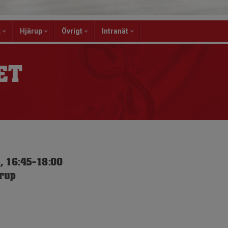
k
Hjärup
Övrigt
Intranät
ET
, 16:45-18:00
ärup