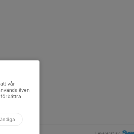
att vår
 används även
 förbättra
vändiga
Levererat av