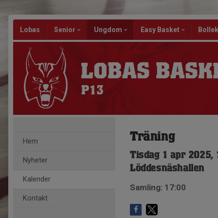
Lobas
Senior
Ungdom
Easy Basket
Bolle
LOBAS BASK
P13
Träning
Hem
Tisdag 1 apr 2025,
Nyheter
Löddesnäshallen
Kalender
Samling: 17:00
Kontakt