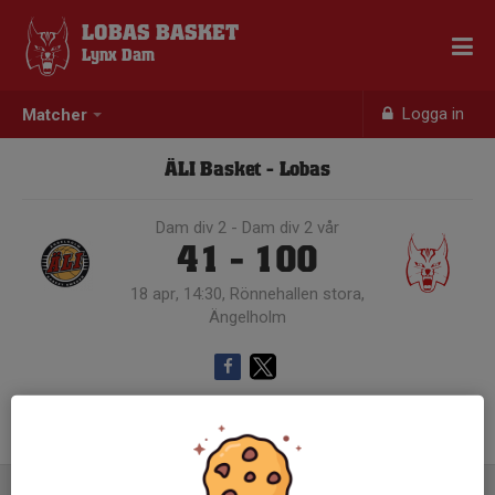
LOBAS BASKET
Lynx Dam
Logga in
Matcher
ÄLI Basket - Lobas
Dam div 2 - Dam div 2 vår
41 - 100
18 apr, 14:30, Rönnehallen stora,
Ängelholm
Samling 13:30