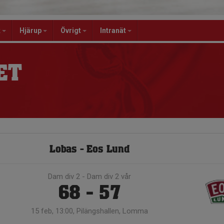
k
Hjärup
Övrigt
Intranät
ET
Lobas - Eos Lund
Dam div 2 - Dam div 2 vår
68 - 57
15 feb, 13:00, Pilängshallen, Lomma