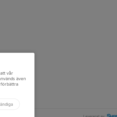
att vår
 används även
 förbättra
vändiga
Levererat av