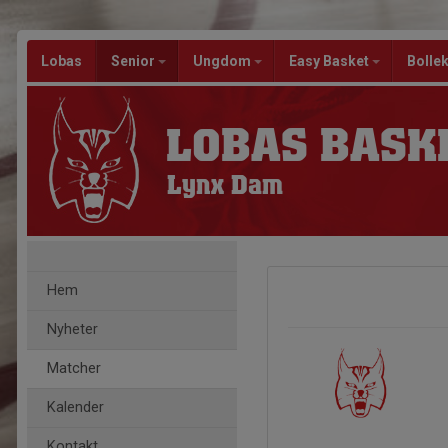
Lobas
Senior
Ungdom
Easy Basket
Bolle
LOBAS BASK
Lynx Dam
Hem
Nyheter
Matcher
Kalender
Kontakt