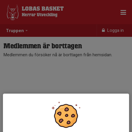
LOBAS BASKET
Herrar Utveckling
Logga in
Truppen
Medlemmen är borttagen
Medlemmen du försöker nå är borttagen från hemsidan.