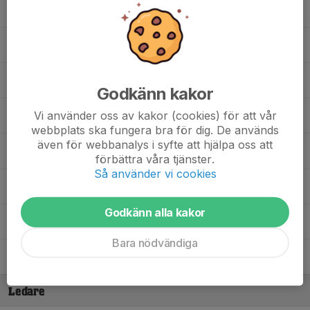
Hjalmar Kjellander
Harry Kjerrman
Markus Larsson
Godkänn kakor
Vi använder oss av kakor (cookies) för att vår
Lorenzo Mugani
webbplats ska fungera bra för dig. De används
även för webbanalys i syfte att hjälpa oss att
Kristoffer Nilsson
förbättra våra tjänster.
Så använder vi cookies
Leon Prestreshi
Godkänn alla kakor
Filip Sirhagen
Bara nödvändiga
Oliver Wallner Vicent
Ledare