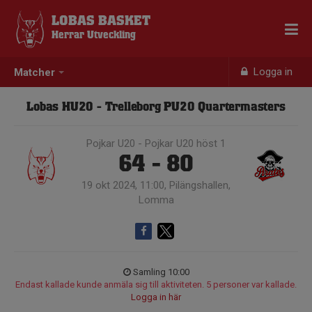
LOBAS BASKET
Herrar Utveckling
Logga in
Matcher
Lobas HU20 - Trelleborg PU20 Quartermasters
Pojkar U20 - Pojkar U20 höst 1
64 - 80
19 okt 2024, 11:00, Pilängshallen,
Lomma
Samling 10:00
Endast kallade kunde anmäla sig till aktiviteten. 5 personer var kallade.
Logga in här