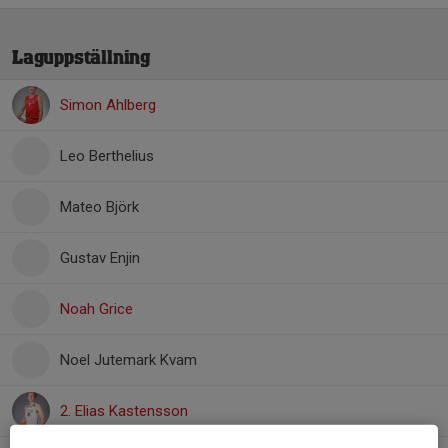
Laguppställning
Simon Ahlberg
Leo Berthelius
Mateo Björk
Gustav Enjin
Noah Grice
Noel Jutemark Kvam
2. Elias Kastensson