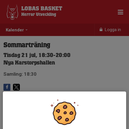
LOBAS BASKET
Herrar Utveckling
Logga in
Kalender
Sommarträning
Tisdag 21 jul, 18:30-20:00
Nya Karstorpshallen
Samling: 18:30