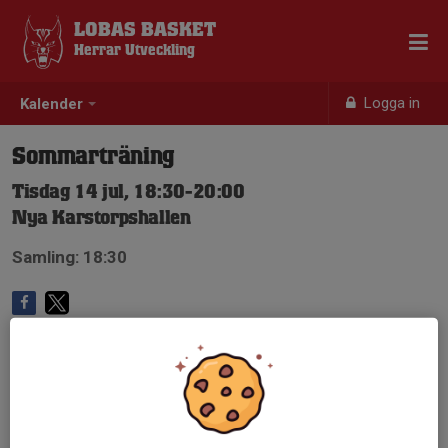
LOBAS BASKET
Herrar Utveckling
Logga in
Kalender
Sommarträning
Tisdag 14 jul, 18:30-20:00
Nya Karstorpshallen
Samling: 18:30