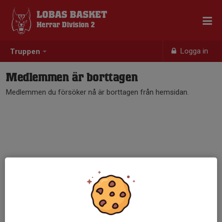
LOBAS BASKET
Herrar Division 2
Logga in
Truppen
Medlemmen är borttagen
Medlemmen du försöker nå är borttagen från hemsidan.