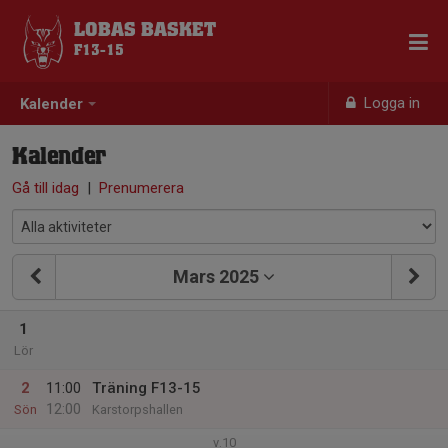
LOBAS BASKET
F13-15
Logga in
Kalender
Kalender
Gå till idag
|
Prenumerera
Mars 2025
1
Lör
2
11:00
Träning F13-15
12:00
Sön
Karstorpshallen
v.10