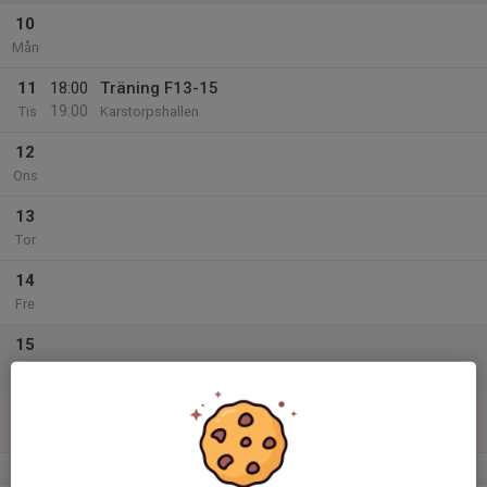
10
Mån
11
18:00
Träning F13-15
19:00
Tis
Karstorpshallen
12
Ons
13
Tor
14
Fre
15
Lör
16
11:00
Träning F13-15
12:00
Sön
Karstorpshallen
v.12