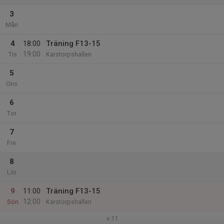
3
Mån
4
18:00
Träning F13-15
19:00
Tis
Karstorpshallen
5
Ons
6
Tor
7
Fre
8
Lör
9
11:00
Träning F13-15
12:00
Sön
Karstorpshallen
v.11