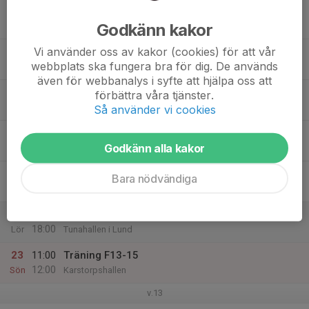
17
Godkänn kakor
Mån
Vi använder oss av kakor (cookies) för att vår
18
18:00
Träning F13-15
webbplats ska fungera bra för dig. De används
19:00
Tis
Karstorpshallen
även för webbanalys i syfte att hjälpa oss att
19
förbättra våra tjänster.
Ons
Så använder vi cookies
20
Godkänn alla kakor
Tor
21
Bara nödvändiga
Fre
22
15:00
Turnering Lund
18:00
Lör
Tunahallen i Lund
23
11:00
Träning F13-15
12:00
Sön
Karstorpshallen
v.13