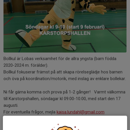
Bollkul är Lobas verksamhet för de allra yngsta (barn födda
2020-2024 m. förälder).
Bollkul fokuserar främst på att skapa rörelseglädje hos barnen
och öva på koordination/motorik, med inslag av enklare bollekar.
Ni får gärna komma och prova på 1-2 gånger! Varmt välkomna
till Karstorpshallen, söndagar kl 09.00-10.00, med start den 17
augusti.
För eventuella frågor, mejla
kajsa.lundahl@gmail.com
Medlemsanmälan sker enklast via denna länk:
Bli medlem