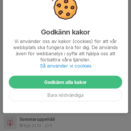
FB grupp för Bollkul
Dela nyhet
Godkänn kakor
Vi använder oss av kakor (cookies) för att vår
Kommentarer
webbplats ska fungera bra för dig. De används
Kajsa Lundahl
22 feb 2025
även för webbanalys i syfte att hjälpa oss att
Observera att det inte är bollkul imorgon (23/2). Vi är
förbättra våra tjänster.
igång igen om en vecka, dvs. 2/:3!
Så använder vi cookies
Kajsa Lundahl
29 mar 2025
Imorgon (29/3) är bollkul inställt pga sjukdom. Nästa
Godkänn alla kakor
tillfälle är 6/4.
Bara nödvändiga
Tidigare nyheter
Sommaruppehåll
9 jul, 21:51
0