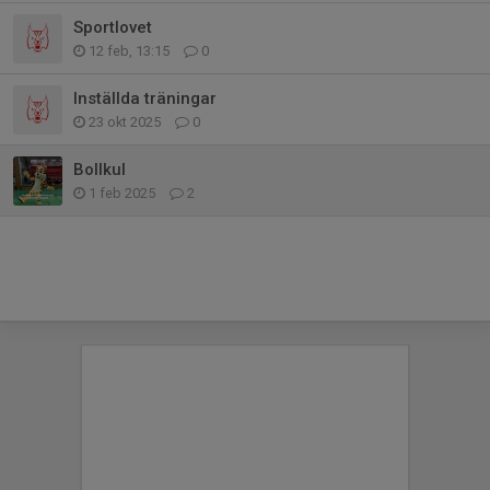
Sportlovet
12 feb, 13:15
0
Inställda träningar
23 okt 2025
0
Bollkul
1 feb 2025
2