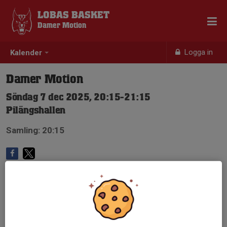
LOBAS BASKET
Damer Motion
Logga in
Kalender
Damer Motion
Söndag 7 dec 2025, 20:15-21:15
Pilängshallen
Samling: 20:15