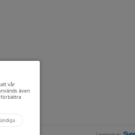
att vår
 används även
 förbättra
vändiga
Levererat av