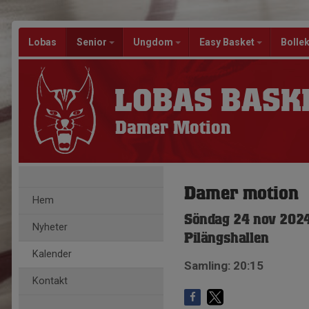
Lobas
Senior
Ungdom
Easy Basket
Bolle
LOBAS BASK
Damer Motion
Damer motion
Hem
Söndag 24 nov 2024
Nyheter
Pilängshallen
Kalender
Samling: 20:15
Kontakt