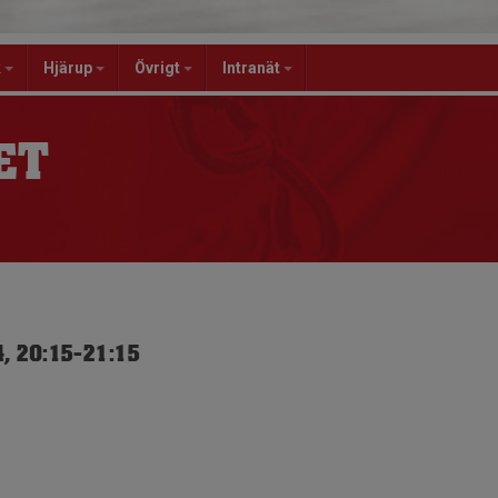
k
Hjärup
Övrigt
Intranät
ET
, 20:15-21:15