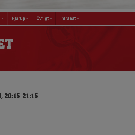
k
Hjärup
Övrigt
Intranät
ET
, 20:15-21:15