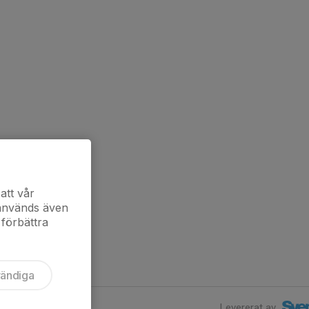
att vår
 används även
 förbättra
vändiga
Levererat av