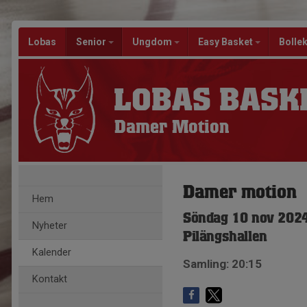
Lobas
Senior
Ungdom
Easy Basket
Bolle
LOBAS BASK
Damer Motion
Damer motion
Hem
Söndag 10 nov 2024
Nyheter
Pilängshallen
Kalender
Samling: 20:15
Kontakt