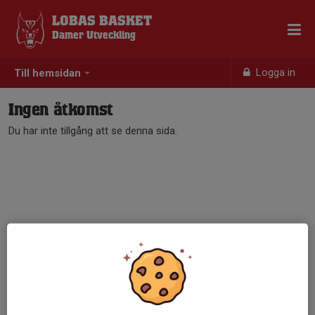
LOBAS BASKET
Damer Utveckling
Logga in
Till hemsidan
Ingen åtkomst
Du har inte tillgång att se denna sida.