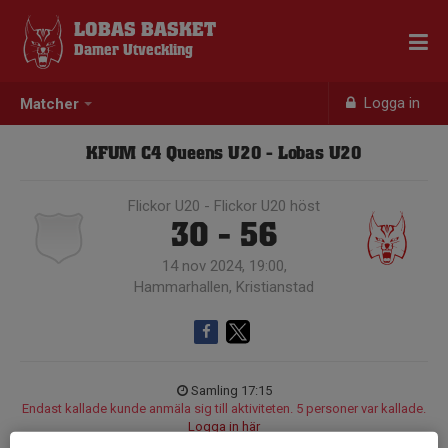
LOBAS BASKET
Damer Utveckling
Logga in
Matcher
KFUM C4 Queens U20 - Lobas U20
Flickor U20 - Flickor U20 höst
30 - 56
14 nov 2024, 19:00,
Hammarhallen, Kristianstad
Samling 17:15
Endast kallade kunde anmäla sig till aktiviteten. 5 personer var kallade.
Logga in här