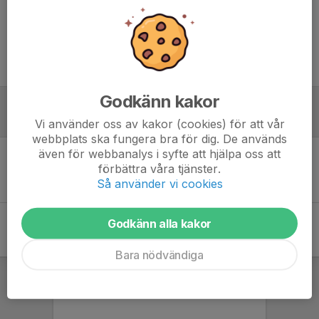
Bortamatch i Kristianstad
OBS! Torsdag kväll!
Vi behöver bilar för samåkning. Skriv att ni kan köra och hur många
spelare ni får plats med (ex Vera + 3)
Uppkast kl 19.
Godkänn kakor
Referat
Vi använder oss av kakor (cookies) för att vår
webbplats ska fungera bra för dig. De används
även för webbanalys i syfte att hjälpa oss att
förbättra våra tjänster.
Inget referat skrivet
Så använder vi cookies
Godkänn alla kakor
Bara nödvändiga