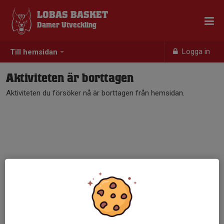
LOBAS BASKET
Damer Utveckling
Logga in
Till hemsidan
Aktiviteten är borttagen
Aktiviteten du försöker nå är borttagen från hemsidan.