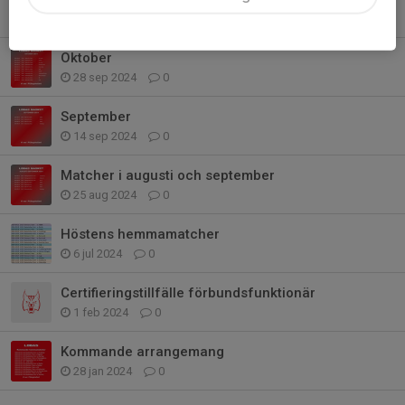
5 nov 2024
0
Oktober
28 sep 2024
0
September
14 sep 2024
0
Matcher i augusti och september
25 aug 2024
0
Höstens hemmamatcher
6 jul 2024
0
Certifieringstillfälle förbundsfunktionär
1 feb 2024
0
Kommande arrangemang
28 jan 2024
0