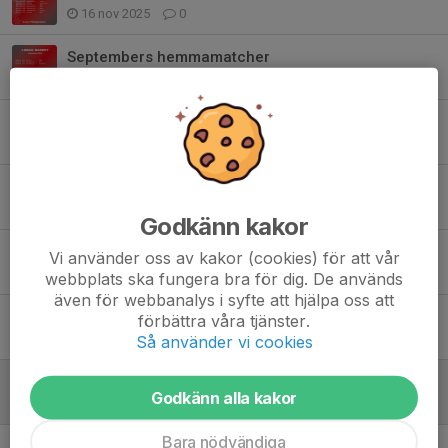
16 nov 2025
0
Septembers hemmamatcher
14 sep 2025
0
Mars
24 feb 2025
0
USM HU21
17 feb 2025
0
Godkänn kakor
Februari 2025
Vi använder oss av kakor (cookies) för att vår
26 jan 2025
0
webbplats ska fungera bra för dig. De används
även för webbanalys i syfte att hjälpa oss att
Januari 2025
förbättra våra tjänster.
2 jan 2025
0
Så använder vi cookies
December 2024
Godkänn alla kakor
3 dec 2024
0
Bara nödvändiga
November 2024