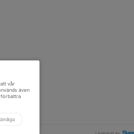
att vår
 används även
 förbättra
vändiga
Levererat av