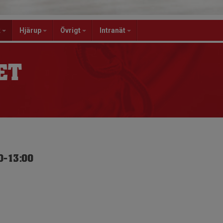
k
Hjärup
Övrigt
Intranät
ET
0-13:00