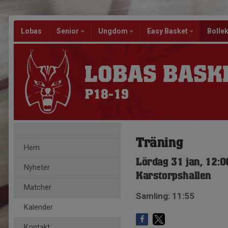
Lobas
Senior
Ungdom
Easy Basket
Bolle
LOBAS BASK
P18-19
Träning
Hem
Lördag 31 jan, 12:0
Nyheter
Karstorpshallen
Matcher
Samling: 11:55
Kalender
Kontakt