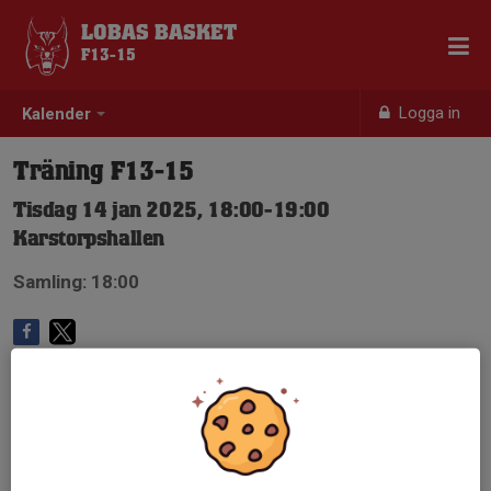
LOBAS BASKET
F13-15
Logga in
Kalender
Träning F13-15
Tisdag 14 jan 2025, 18:00-19:00
Karstorpshallen
Samling: 18:00